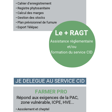
• Cahier d’enregistrement
• Registre phytosanitaire
• Calcul des marges
• Gestion des stocks
• Plan prévisionnel de fumure
• Export Télépac
Le + RAGT
Assistance règlementaire
et/ou
formation du service CID
JE DELEGUE AU SERVICE CID
F
A
R
M
E
R
P
R
O
Répond aux exigences de la PAC,
zone vulnérable, ICPE, HVE...
• Assolement et cheptel