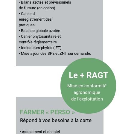
• Bilans azotés et prévisionnels
de fumure (en option)
• Cahier d’
enregistrement des
pratiques
• Balance globale azotée
• Cahier phytosanitaire et
contrôle règlementaire
• Indicateurs phytos (IFT)
• Mise à jour des SPE et ZNT sur demande.
Le + RAGT
Mise en conformité
agronomique
de l’exploitation
F
A
R
M
E
R
«
P
E
R
S
O
»
Répond à vos besoins à la carte
• Assolement et cheptel